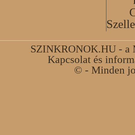
C
Szell
SZINKRONOK.HU - a Ma
Kapcsolat és infor
© - Minden jo