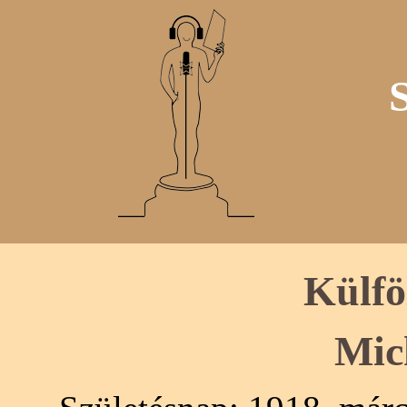
Külfö
Mic