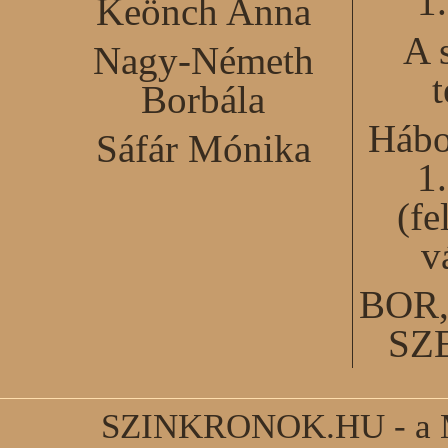
1
Keönch Anna
A 
Nagy-Németh
Borbála
Hábo
Sáfár Mónika
1
(fe
v
BOR
SZ
SZINKRONOK.HU - a Ma