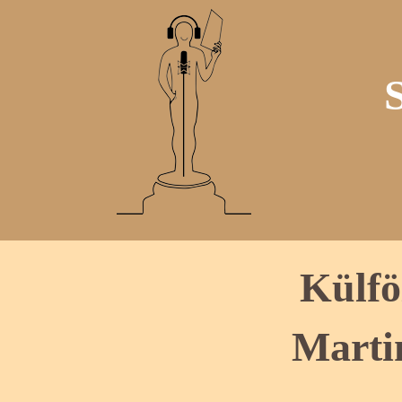
Külfö
Marti