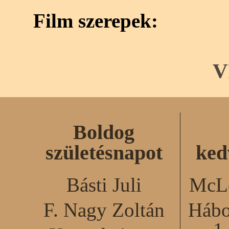
Film szerepek:
V
Boldog
születésnapot
ked
Básti Juli
McLe
F. Nagy Zoltán
Hábo