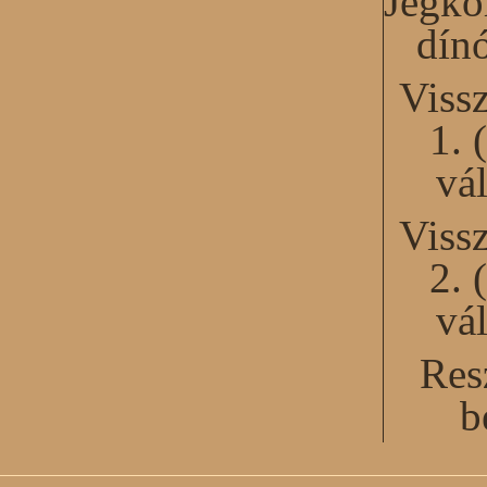
Jégko
dín
Viss
1. 
vál
Viss
2. 
vál
Res
b