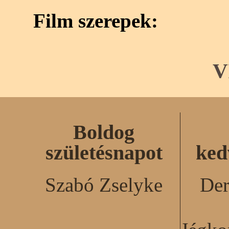
Film szerepek:
V
Boldog
születésnapot
ked
Szabó Zselyke
Der