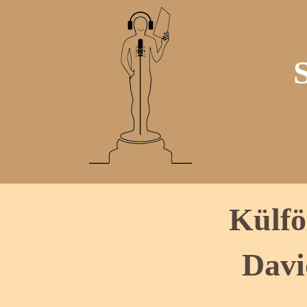
Külfö
Dav