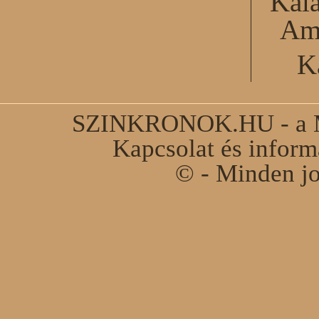
Kal
Am
K
SZINKRONOK.HU - a Ma
Kapcsolat és infor
© - Minden jo