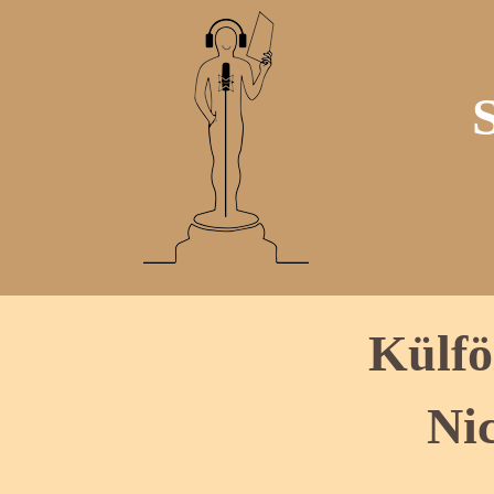
Külfö
Ni