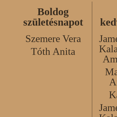
Boldog
születésnapot
ked
Szemere Vera
Jame
Kal
Tóth Anita
Am
Ma
A
K
Jame