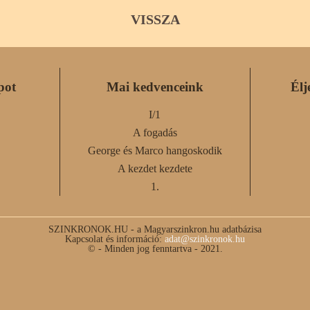
VISSZA
pot
Mai kedvenceink
Élj
I/1
A fogadás
George és Marco hangoskodik
A kezdet kezdete
1.
SZINKRONOK.HU - a Magyarszinkron.hu adatbázisa
Kapcsolat és információ:
adat@szinkronok.hu
© - Minden jog fenntartva - 2021.