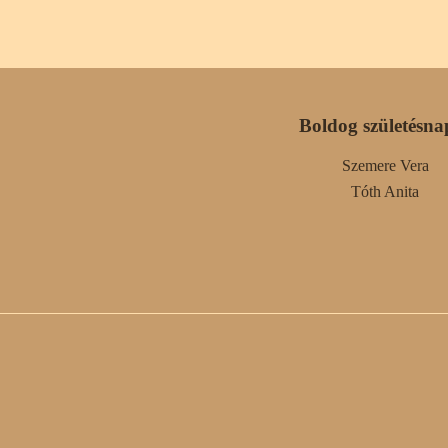
Boldog születésna
Szemere Vera
Tóth Anita