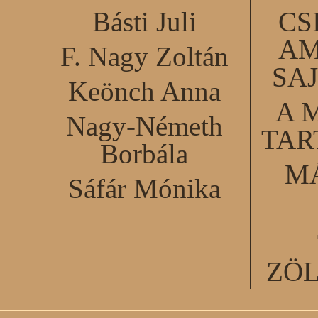
Básti Juli
CS
AM
F. Nagy Zoltán
SA
Keönch Anna
A 
Nagy-Németh
TA
Borbála
M
Sáfár Mónika
ZÖ