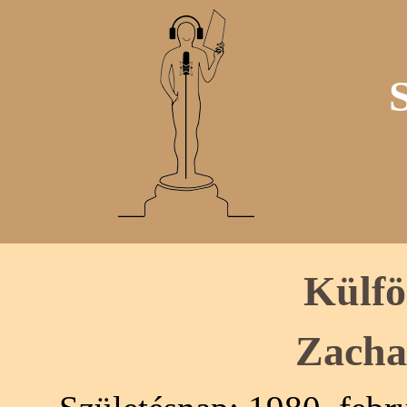
Külfö
Zacha