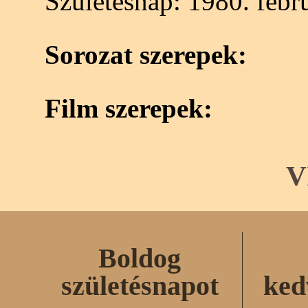
Születésnap:
1980. febru
Sorozat szerepek:
Film szerepek:
V
Boldog
születésnapot
ked