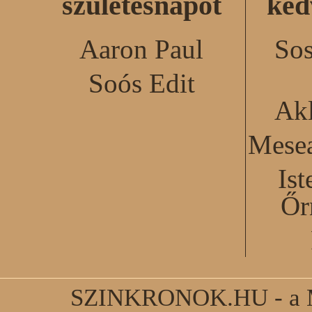
születésnapot
ked
Aaron Paul
Sos
Soós Edit
Akl
Mesea
Ist
Őr
SZINKRONOK.HU - a Ma