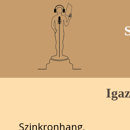
Iga
Szinkronhang.