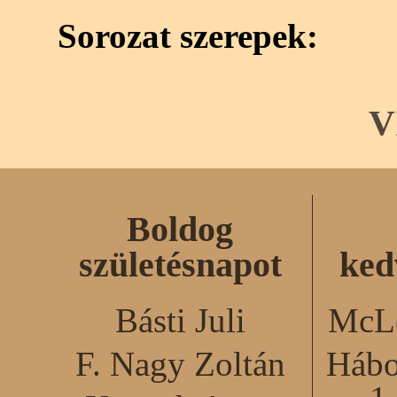
Sorozat szerepek:
V
Boldog
születésnapot
ked
Básti Juli
McLe
F. Nagy Zoltán
Hábo