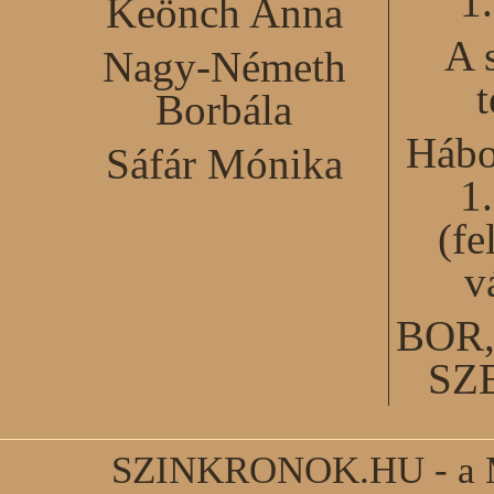
1
Keönch Anna
A 
Nagy-Németh
Borbála
Hábo
Sáfár Mónika
1
(fe
v
BOR
SZ
SZINKRONOK.HU - a Ma