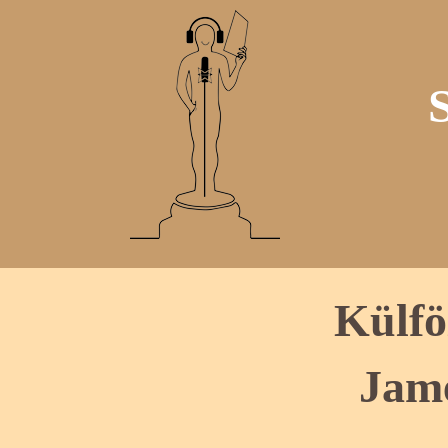
Külfö
Jam