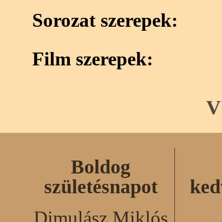
Sorozat szerepek:
Film szerepek:
V
Boldog
születésnapot
ked
Dimulász Miklós