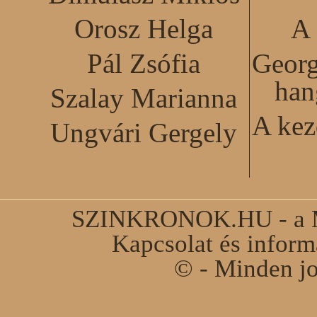
Orosz Helga
A 
Pál Zsófia
Georg
han
Szalay Marianna
A kez
Ungvári Gergely
SZINKRONOK.HU - a Ma
Kapcsolat és infor
© - Minden jo