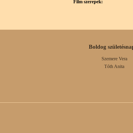
Film szerepek:
Boldog születésna
Szemere Vera
Tóth Anita