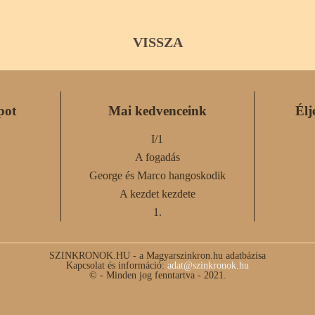
VISSZA
pot
Mai kedvenceink
Élj
I/1
A fogadás
George és Marco hangoskodik
A kezdet kezdete
1.
SZINKRONOK.HU - a Magyarszinkron.hu adatbázisa
Kapcsolat és információ:
adat@szinkronok.hu
© - Minden jog fenntartva - 2021.