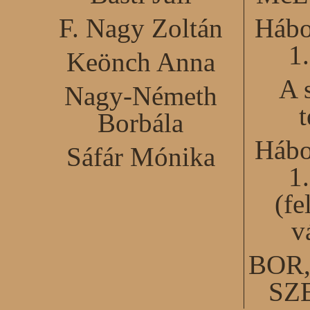
F. Nagy Zoltán
Hábo
1
Keönch Anna
A 
Nagy-Németh
Borbála
Hábo
Sáfár Mónika
1
(fe
v
BOR
SZ