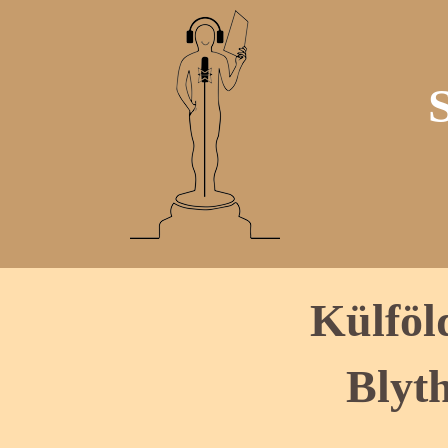
Külföl
Blyt