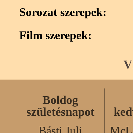
Sorozat szerepek:
Film szerepek:
V
Boldog
születésnapot
ked
Básti Juli
McLe