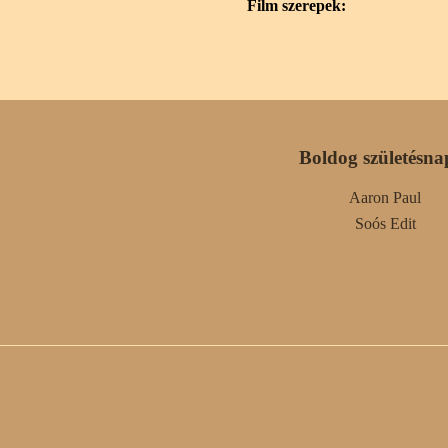
Film szerepek:
Boldog születésna
Aaron Paul
Soós Edit