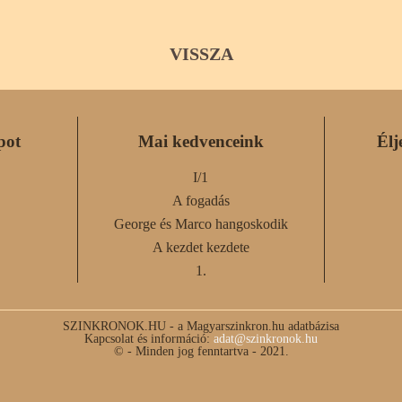
VISSZA
pot
Mai kedvenceink
Élj
I/1
A fogadás
George és Marco hangoskodik
A kezdet kezdete
1.
SZINKRONOK.HU - a Magyarszinkron.hu adatbázisa
Kapcsolat és információ:
adat@szinkronok.hu
© - Minden jog fenntartva - 2021.