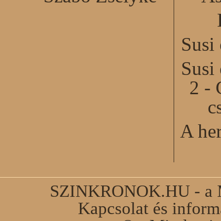
Susi
Susi
2 - 
c
A he
SZINKRONOK.HU - a Ma
Kapcsolat és infor