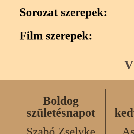
Sorozat szerepek:
Film szerepek:
V
Boldog
születésnapot
ked
Szabó Zselyke
As