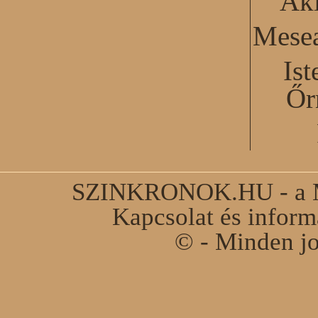
Akl
Mesea
Ist
Őr
SZINKRONOK.HU - a Ma
Kapcsolat és infor
© - Minden jo