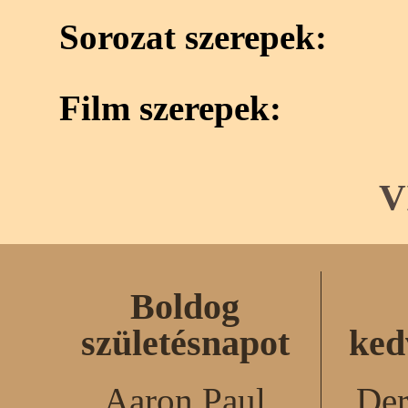
Sorozat szerepek:
Film szerepek:
V
Boldog
születésnapot
ked
Aaron Paul
Der