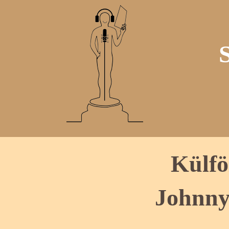
Külfö
Johnny