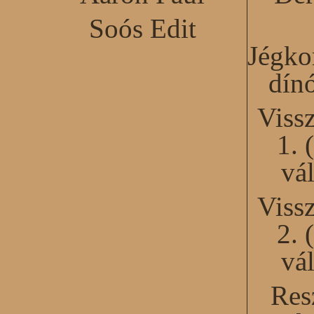
Soós Edit
Jégko
dín
Viss
1. 
vál
Viss
2. 
vál
Res