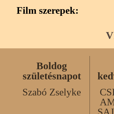
Film szerepek:
V
Boldog
születésnapot
ked
Szabó Zselyke
CS
AM
SA