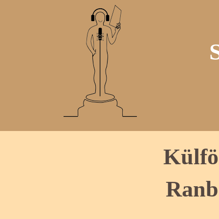
Külfö
Ranb