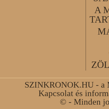
A 
TA
M
ZÖ
SZINKRONOK.HU - a Ma
Kapcsolat és infor
© - Minden jo