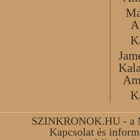
Ma
A
K
Jame
Kal
Am
K
SZINKRONOK.HU - a Ma
Kapcsolat és infor