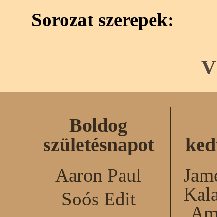
Sorozat szerepek:
V
Boldog
születésnapot
ked
Aaron Paul
Jame
Kal
Soós Edit
Am