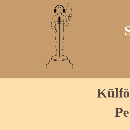
Külfö
Pe