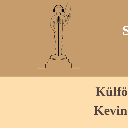
Külfö
Kevin