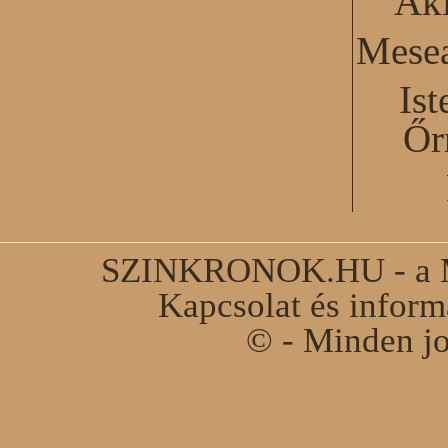
Akl
Mesea
Ist
Őr
SZINKRONOK.HU - a Ma
Kapcsolat és infor
© - Minden jo