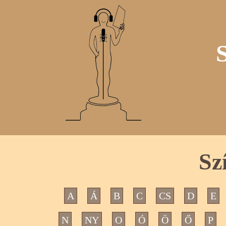
Sz
A
Á
B
C
CS
D
E
N
NY
O
Ó
Ö
Ő
P