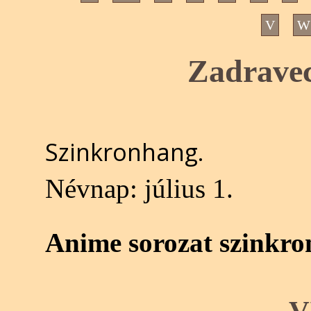
V
W
Zadrave
Szinkronhang.
Névnap:
július 1.
Anime sorozat szinkro