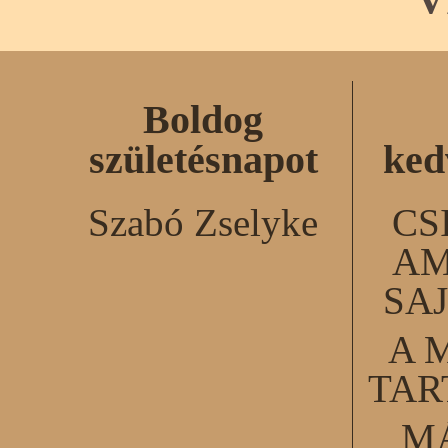
V
Boldog
születésnapot
ked
Szabó Zselyke
CS
AM
SA
A 
TA
M