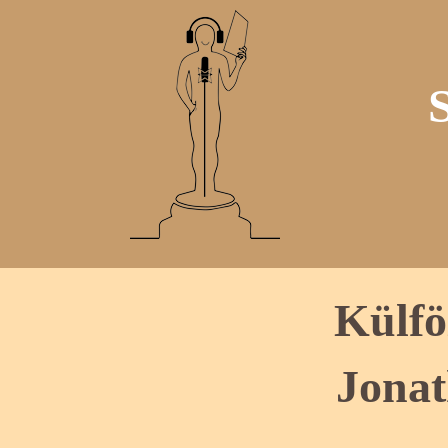
Külfö
Jonat