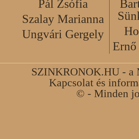
Pál Zsófia
Bar
Sün
Szalay Marianna
Ho
Ungvári Gergely
Ernő 
SZINKRONOK.HU - a Ma
Kapcsolat és infor
© - Minden jo