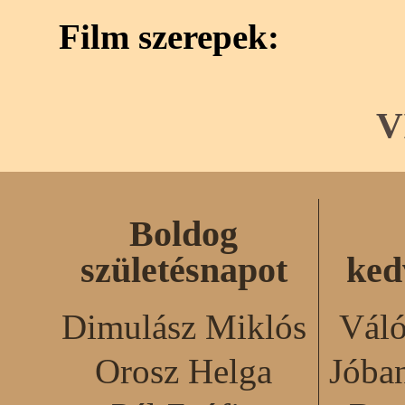
Film szerepek:
V
Boldog
születésnapot
ked
Dimulász Miklós
Váló
Orosz Helga
Jóba