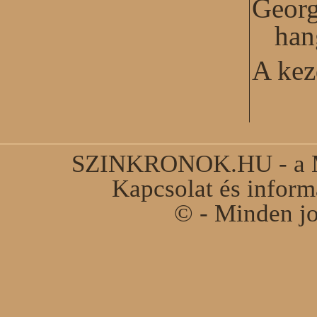
Georg
han
A kez
SZINKRONOK.HU - a Ma
Kapcsolat és infor
© - Minden jo