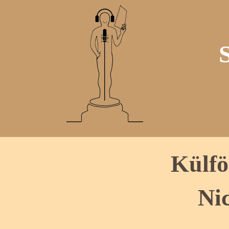
Külfö
Ni