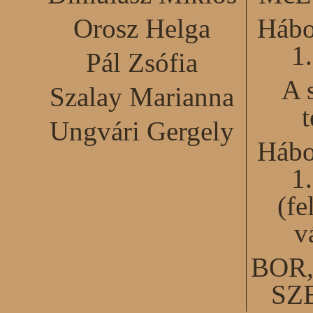
Orosz Helga
Hábo
1
Pál Zsófia
A 
Szalay Marianna
Ungvári Gergely
Hábo
1
(fe
v
BOR
SZ