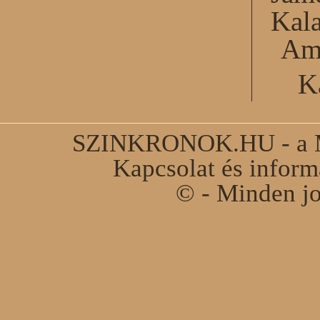
Kal
Am
K
SZINKRONOK.HU - a Ma
Kapcsolat és infor
© - Minden jo