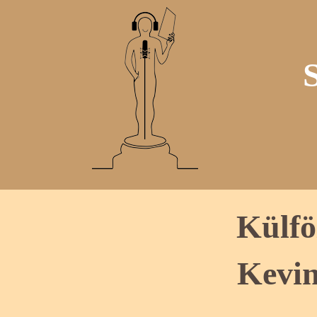
Külfö
Kevin