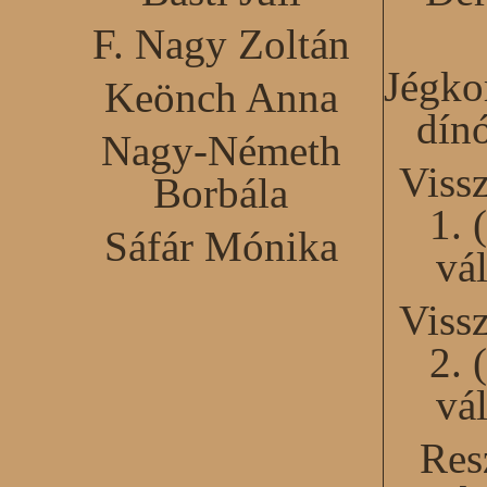
F. Nagy Zoltán
Jégko
Keönch Anna
dín
Nagy-Németh
Viss
Borbála
1. 
Sáfár Mónika
vál
Viss
2. 
vál
Res