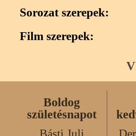
Sorozat szerepek:
Film szerepek:
V
Boldog
születésnapot
ked
Básti Juli
Der