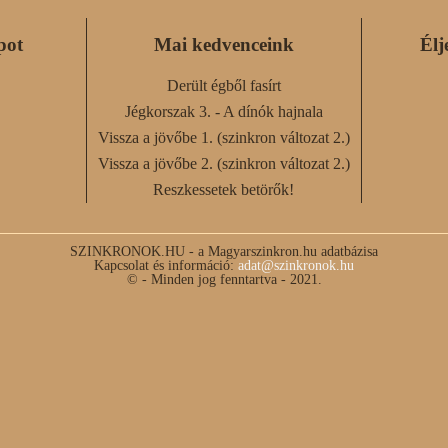
pot
Mai kedvenceink
Élj
Derült égből fasírt
Jégkorszak 3. - A dínók hajnala
Vissza a jövőbe 1. (szinkron változat 2.)
Vissza a jövőbe 2. (szinkron változat 2.)
Reszkessetek betörők!
SZINKRONOK.HU - a Magyarszinkron.hu adatbázisa
Kapcsolat és információ:
adat@szinkronok.hu
© - Minden jog fenntartva - 2021.