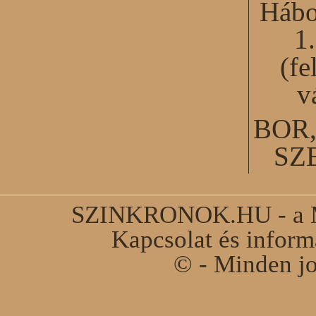
Hábo
1
(fe
v
BOR
SZ
SZINKRONOK.HU - a Ma
Kapcsolat és infor
© - Minden jo