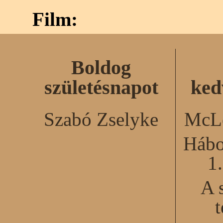
Film:
Boldog
születésnapot
ked
Szabó Zselyke
McLe
Hábo
1
A 