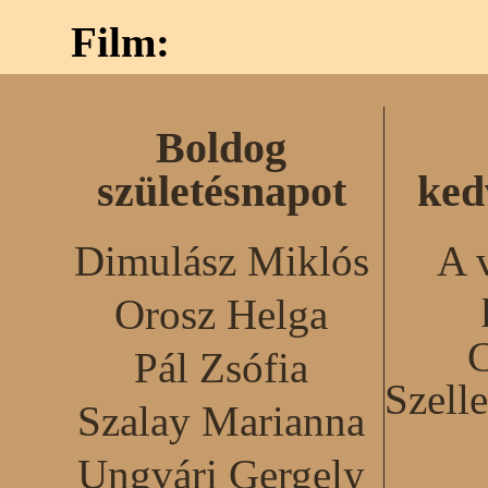
Film:
Boldog
születésnapot
ked
Dimulász Miklós
A 
Orosz Helga
C
Pál Zsófia
Szell
Szalay Marianna
Ungvári Gergely