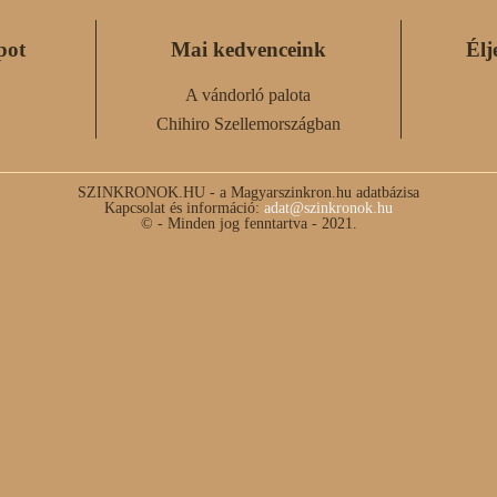
pot
Mai kedvenceink
Élj
A vándorló palota
Chihiro Szellemországban
SZINKRONOK.HU - a Magyarszinkron.hu adatbázisa
Kapcsolat és információ:
adat@szinkronok.hu
© - Minden jog fenntartva - 2021.