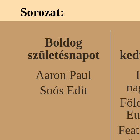
Sorozat:
Boldog
születésnapot
ked
Aaron Paul
na
Soós Edit
Föl
Eu
Feat