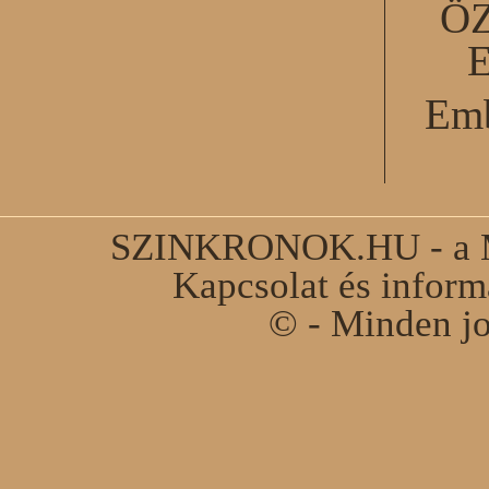
Ö
Emb
SZINKRONOK.HU - a Ma
Kapcsolat és infor
© - Minden jo