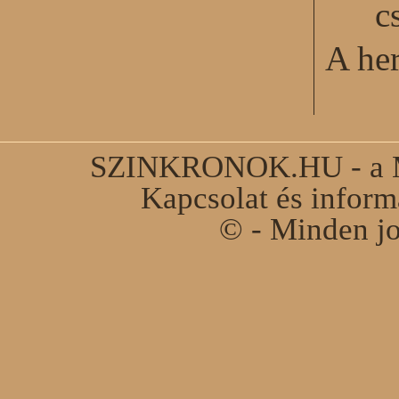
c
A he
SZINKRONOK.HU - a Ma
Kapcsolat és infor
© - Minden jo