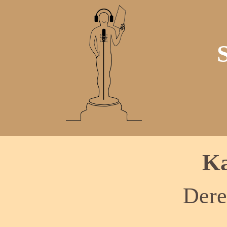
Ka
Dere