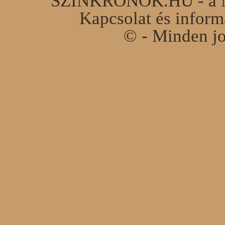
SZINKRONOK.HU - a Ma
Kapcsolat és infor
© - Minden jo