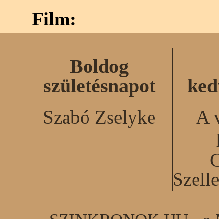
Film:
Boldog
születésnapot
ked
Szabó Zselyke
A 
C
Szell