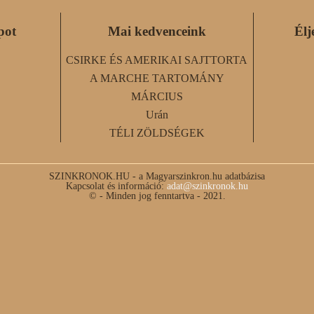
pot
Mai kedvenceink
Élj
CSIRKE ÉS AMERIKAI SAJTTORTA
A MARCHE TARTOMÁNY
MÁRCIUS
Urán
TÉLI ZÖLDSÉGEK
SZINKRONOK.HU - a Magyarszinkron.hu adatbázisa
Kapcsolat és információ:
adat@szinkronok.hu
© - Minden jog fenntartva - 2021.