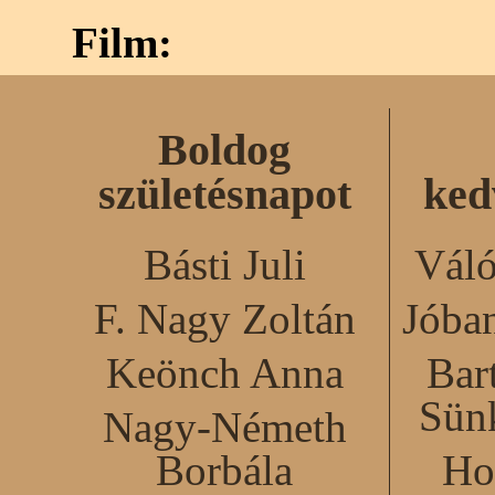
Film:
Boldog
születésnapot
ked
Básti Juli
Váló
F. Nagy Zoltán
Jóba
Keönch Anna
Bar
Sün
Nagy-Németh
Borbála
Ho