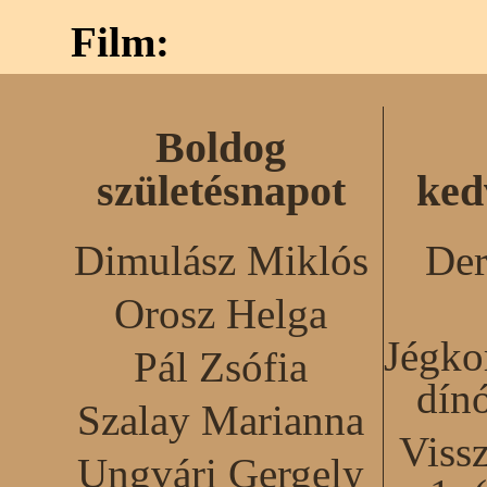
Film:
Boldog
születésnapot
ked
Dimulász Miklós
Der
Orosz Helga
Jégko
Pál Zsófia
dín
Szalay Marianna
Viss
Ungvári Gergely