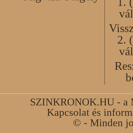
1. 
vál
Viss
2. 
vál
Res
b
SZINKRONOK.HU - a Ma
Kapcsolat és infor
© - Minden jo