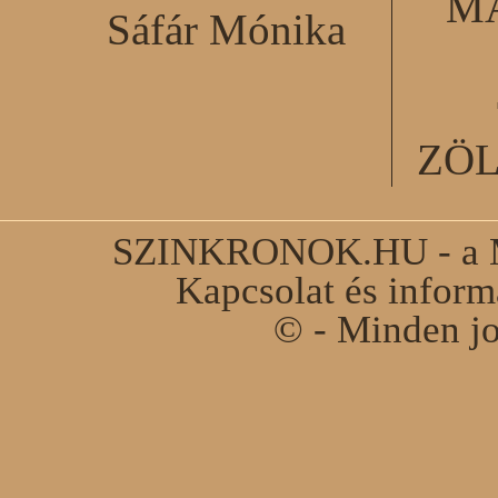
M
Sáfár Mónika
ZÖ
SZINKRONOK.HU - a Ma
Kapcsolat és infor
© - Minden jo