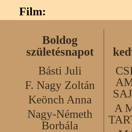
Film:
Boldog
születésnapot
ked
Básti Juli
CS
AM
F. Nagy Zoltán
SA
Keönch Anna
A 
Nagy-Németh
TA
Borbála