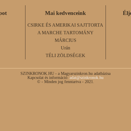
pot
Mai kedvenceink
Élj
CSIRKE ÉS AMERIKAI SAJTTORTA
A MARCHE TARTOMÁNY
MÁRCIUS
Urán
TÉLI ZÖLDSÉGEK
SZINKRONOK.HU - a Magyarszinkron.hu adatbázisa
Kapcsolat és információ:
adat@szinkronok.hu
© - Minden jog fenntartva - 2021.