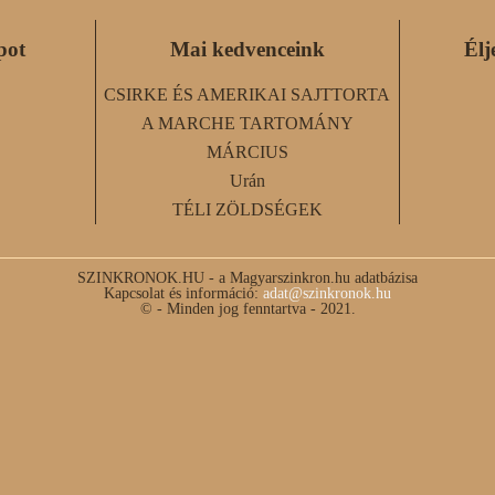
pot
Mai kedvenceink
Élj
CSIRKE ÉS AMERIKAI SAJTTORTA
A MARCHE TARTOMÁNY
MÁRCIUS
Urán
TÉLI ZÖLDSÉGEK
SZINKRONOK.HU - a Magyarszinkron.hu adatbázisa
Kapcsolat és információ:
adat@szinkronok.hu
© - Minden jog fenntartva - 2021.