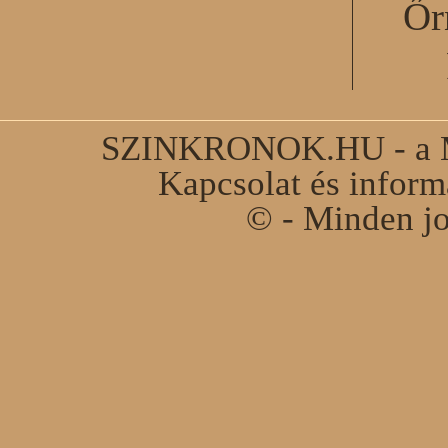
Őr
SZINKRONOK.HU - a Ma
Kapcsolat és infor
© - Minden jo