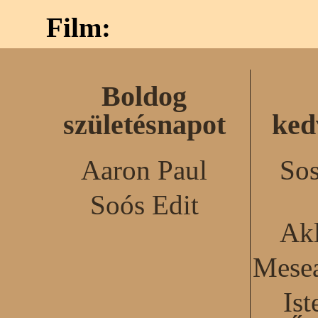
Film:
Boldog
születésnapot
ked
Aaron Paul
Sos
Soós Edit
Akl
Mesea
Ist