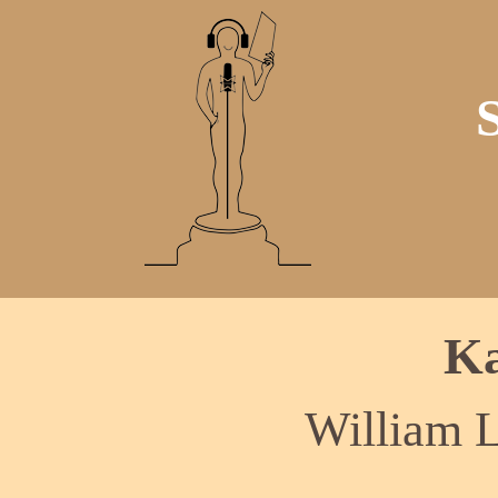
Ka
William 