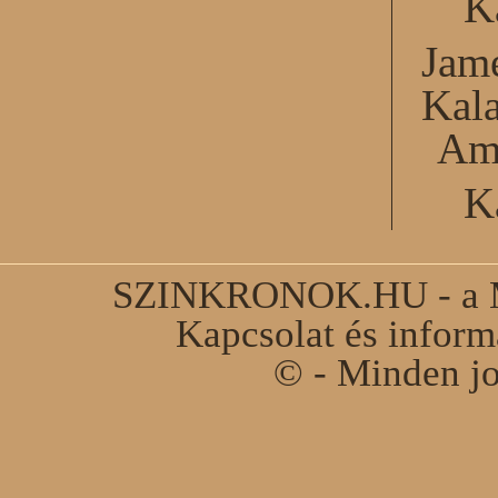
K
Jame
Kal
Am
K
SZINKRONOK.HU - a Ma
Kapcsolat és infor
© - Minden jo