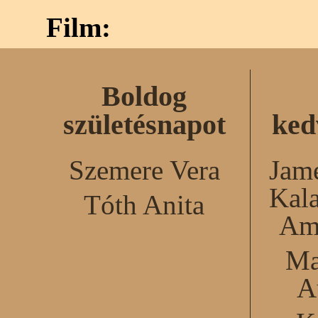
Film:
Boldog
születésnapot
ked
Szemere Vera
Jame
Kal
Tóth Anita
Am
Ma
A