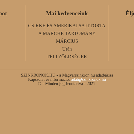
pot
Mai kedvenceink
Élj
CSIRKE ÉS AMERIKAI SAJTTORTA
A MARCHE TARTOMÁNY
MÁRCIUS
Urán
TÉLI ZÖLDSÉGEK
SZINKRONOK.HU - a Magyarszinkron.hu adatbázisa
Kapcsolat és információ:
adat@szinkronok.hu
© - Minden jog fenntartva - 2021.