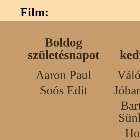
Film:
Boldog
születésnapot
ked
Aaron Paul
Váló
Soós Edit
Jóba
Bar
Sün
Ho