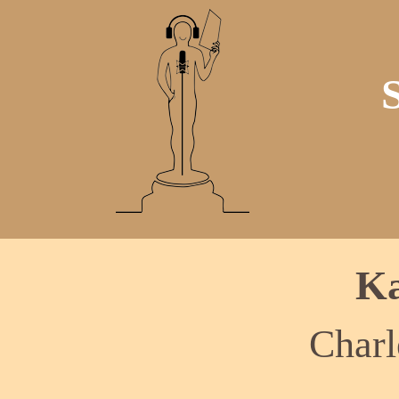
Ka
Char