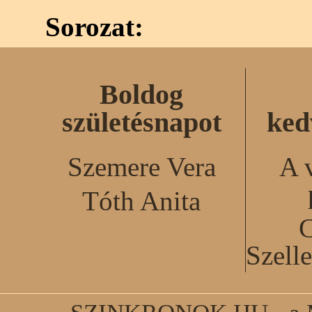
Sorozat:
Boldog
születésnapot
ked
Szemere Vera
A 
Tóth Anita
C
Szell