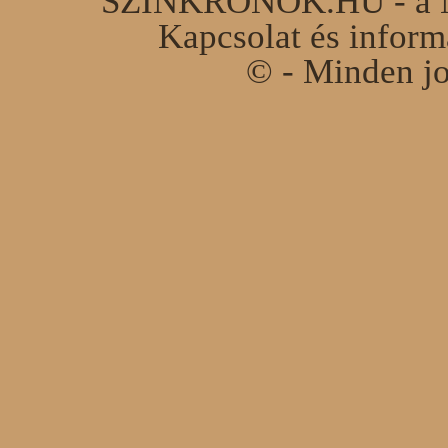
SZINKRONOK.HU - a Ma
Kapcsolat és infor
© - Minden jo