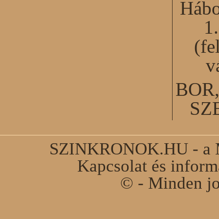
Hábo
1
(fe
v
BOR
SZ
SZINKRONOK.HU - a Ma
Kapcsolat és infor
© - Minden jo