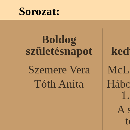
Sorozat:
Boldog
születésnapot
ked
Szemere Vera
McLe
Tóth Anita
Hábo
1
A 