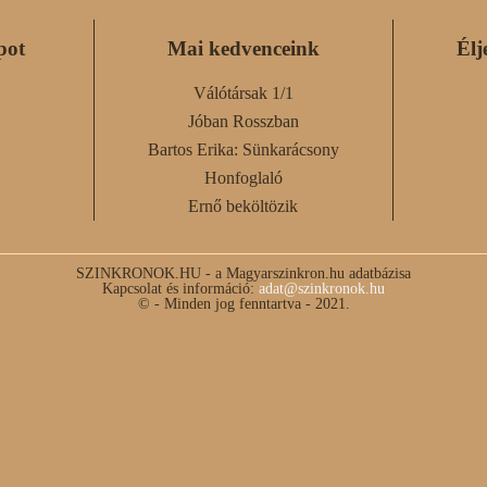
pot
Mai kedvenceink
Élj
Válótársak 1/1
Jóban Rosszban
Bartos Erika: Sünkarácsony
Honfoglaló
Ernő beköltözik
SZINKRONOK.HU - a Magyarszinkron.hu adatbázisa
Kapcsolat és információ:
adat@szinkronok.hu
© - Minden jog fenntartva - 2021.