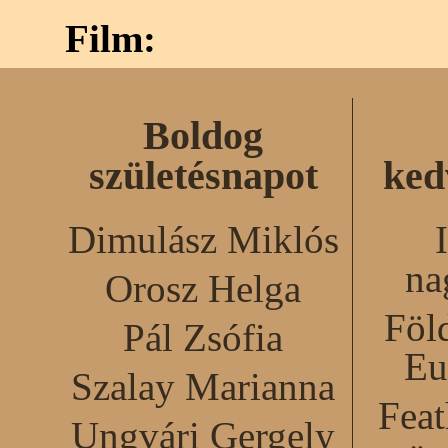
Film:
Boldog
születésnapot
ked
Dimulász Miklós
na
Orosz Helga
Föl
Pál Zsófia
Eu
Szalay Marianna
Feat
Ungvári Gergely