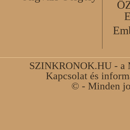
Ö
Emb
SZINKRONOK.HU - a Ma
Kapcsolat és infor
© - Minden jo