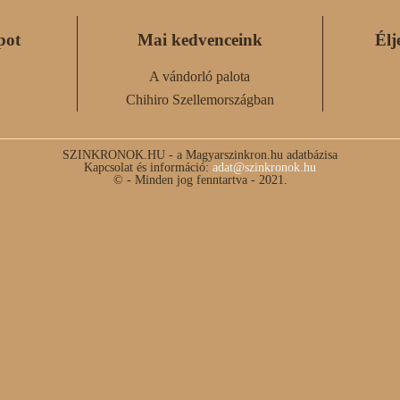
pot
Mai kedvenceink
Élj
A vándorló palota
Chihiro Szellemországban
SZINKRONOK.HU - a Magyarszinkron.hu adatbázisa
Kapcsolat és információ:
adat@szinkronok.hu
© - Minden jog fenntartva - 2021.