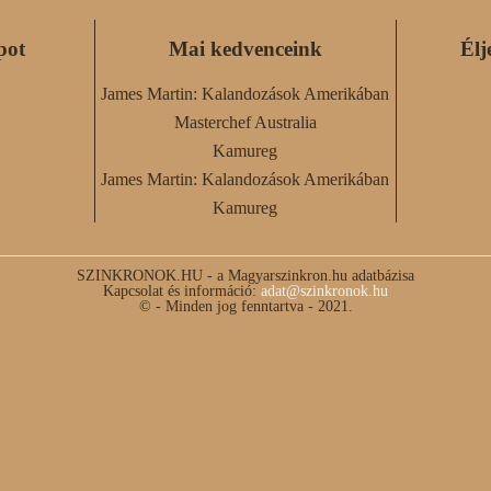
pot
Mai kedvenceink
Élj
James Martin: Kalandozások Amerikában
Masterchef Australia
Kamureg
James Martin: Kalandozások Amerikában
Kamureg
SZINKRONOK.HU - a Magyarszinkron.hu adatbázisa
Kapcsolat és információ:
adat@szinkronok.hu
© - Minden jog fenntartva - 2021.