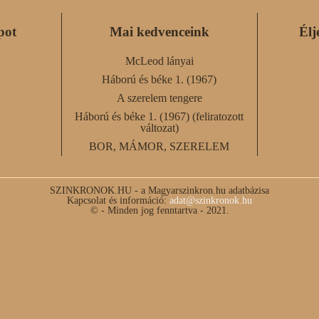
pot
Mai kedvenceink
Élj
McLeod lányai
Háború és béke 1. (1967)
A szerelem tengere
Háború és béke 1. (1967) (feliratozott
változat)
BOR, MÁMOR, SZERELEM
SZINKRONOK.HU - a Magyarszinkron.hu adatbázisa
Kapcsolat és információ:
adat@szinkronok.hu
© - Minden jog fenntartva - 2021.