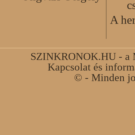
c
A he
SZINKRONOK.HU - a Ma
Kapcsolat és infor
© - Minden jo