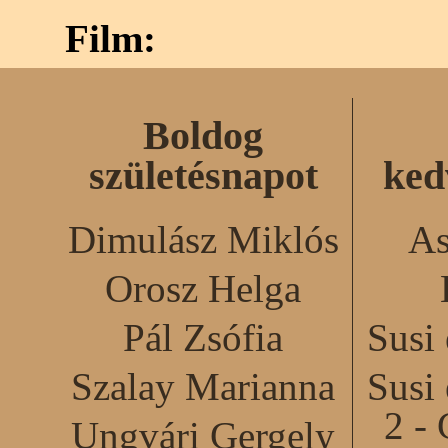
Film:
Boldog
születésnapot
ked
Dimulász Miklós
As
Orosz Helga
Pál Zsófia
Susi
Szalay Marianna
Susi
2 - 
Ungvári Gergely