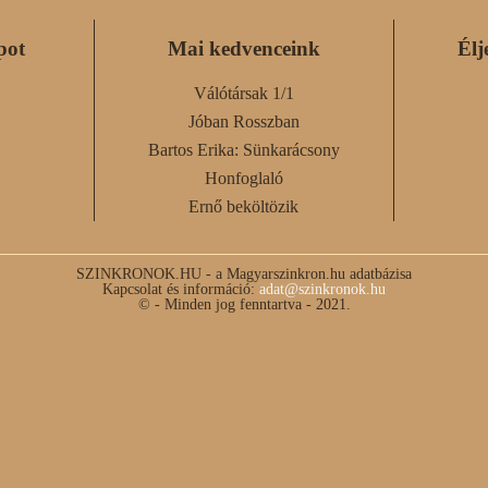
pot
Mai kedvenceink
Élj
Válótársak 1/1
Jóban Rosszban
Bartos Erika: Sünkarácsony
Honfoglaló
Ernő beköltözik
SZINKRONOK.HU - a Magyarszinkron.hu adatbázisa
Kapcsolat és információ:
adat@szinkronok.hu
© - Minden jog fenntartva - 2021.